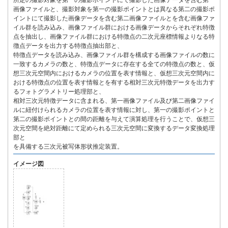
所定の撮影対象を第一の撮影ポイントにて撮影した画像データを含む第一
画像ファイルと、撮影対象を第一の撮影ポイントとは異なる第二の撮影ポ
イントにて撮影した画像データを含む第二画像ファイルとを含む画像ファ
イル群を読み込み、画像ファイル群における画像データからそれぞれ特徴
点を抽出し、画像ファイル群における特徴点の二次元座標情報よりなる特
徴点データを出力する特徴点抽出部と、
特徴点データを読み込み、画像ファイル群を構成する画像ファイルの数に
一致するカメラの数と、特徴点データに存在する全ての特徴点の数と、仮
想三次元空間内におけるカメラの位置を表す情報と、仮想三次元空間内に
おける特徴点の位置を表す情報とを有する相対三次元特徴データを出力す
るフォトグラメトリー処理部と、
相対三次元特徴データに含まれる、第一画像ファイル及び第二画像ファイ
ルに紐付けられるカメラの位置を表す情報に対し、第一の撮影ポイントと
第二の撮影ポイントとの間の距離を与えて演算処理を行うことで、仮想三
次元空間を絶対距離にて定められる三次元空間に変換するデータ変換処理
部と
を具備する三次元被写体形状推定装置。
イメージ図