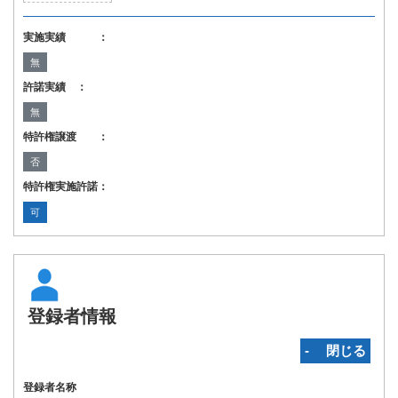
実施実績 ：
無
許諾実績 ：
無
特許権譲渡 ：
否
特許権実施許諾：
可
登録者情報
‐ 閉じる
登録者名称