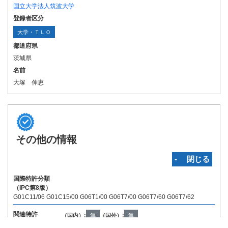
国立大学法人筑波大学
登録者区分
大学・ＴＬＯ
都道府県
茨城県
名前
大塚 伸恵
その他の情報
‐ 閉じる
国際特許分類
（IPC第8版）
G01C11/06 G01C15/00 G06T1/00 G06T7/00 G06T7/60 G06T7/62
関連特許
（国内）:
無
（国外）:
無