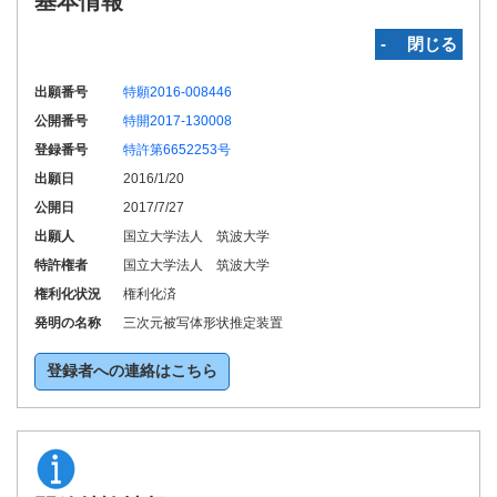
基本情報
‐ 閉じる
出願番号
特願2016-008446
公開番号
特開2017-130008
登録番号
特許第6652253号
出願日
2016/1/20
公開日
2017/7/27
出願人
国立大学法人 筑波大学
特許権者
国立大学法人 筑波大学
権利化状況
権利化済
発明の名称
三次元被写体形状推定装置
登録者への連絡はこちら