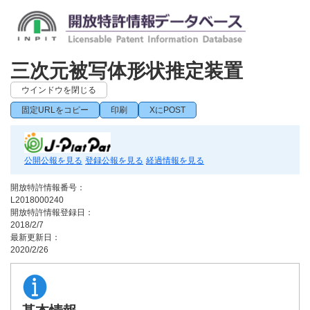
三次元被写体形状推定装置
ウインドウを閉じる
固定URLをコピー
印刷
XにPOST
公開公報を見る
登録公報を見る
経過情報を見る
開放特許情報番号：
L2018000240
開放特許情報登録日：
2018/2/7
最新更新日：
2020/2/26