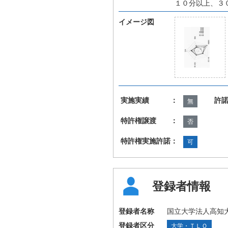
１０分以上、３
イメージ図
実施実績 ：
許
無
特許権譲渡 ：
否
特許権実施許諾：
可
登録者情報
登録者名称
国立大学法人高知
登録者区分
大学・ＴＬＯ