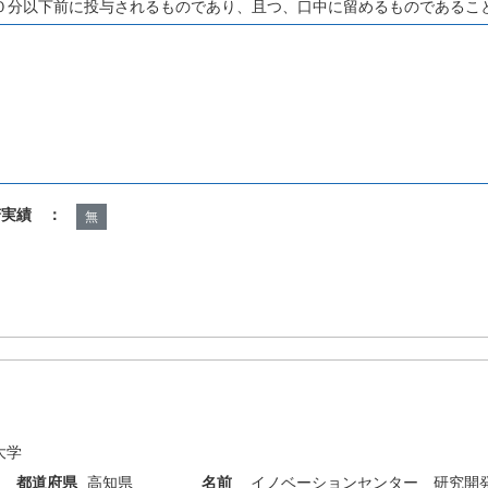
０分以下前に投与されるものであり、且つ、口中に留めるものであるこ
諾実績 ：
無
大学
都道府県
高知県
名前
イノベーションセンター 研究開