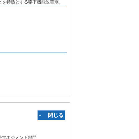
とを特徴とする嚥下機能改善剤。
‐ 閉じる
発マネジメント部門