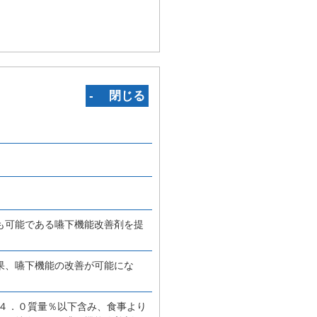
‐ 閉じる
も可能である嚥下機能改善剤を提
果、嚥下機能の改善が可能にな
４．０質量％以下含み、食事より