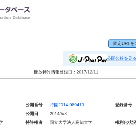
固定URLを
公開公報を見
開放特許情報登録日：
2017/12/11
公開番号
特開2014-080410
登録番号
公開日
2014/5/8
学
特許権者
国立大学法人高知大学
権利化状