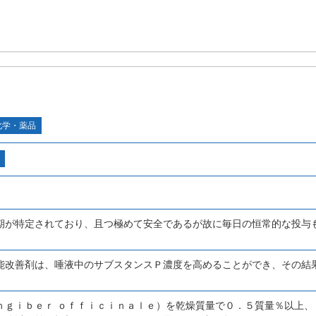
化学・薬品
期が特定されており、且つ極めて安全であるが故に毎日の恒常的な投与
能改善剤は、唾液中のサブスタンスＰ濃度を高めることができ、その結
ｎｇｉｂｅｒ ｏｆｆｉｃｉｎａｌｅ）を乾燥質量で０．５質量％以上、