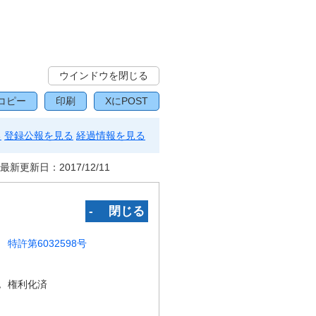
ウインドウを閉じる
コピー
印刷
XにPOST
る
登録公報を見る
経過情報を見る
最新更新日：
2017/12/11
‐ 閉じる
特許第6032598号
況
権利化済