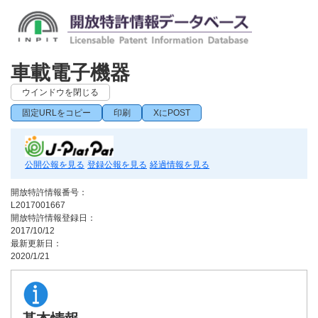
車載電子機器
ウインドウを閉じる
固定URLをコピー
印刷
XにPOST
公開公報を見る
登録公報を見る
経過情報を見る
開放特許情報番号：
L2017001667
開放特許情報登録日：
2017/10/12
最新更新日：
2020/1/21