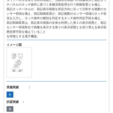
タッチパネルを有する表示画面と、当該表示画面への画像表示と前記タッ
チパネルのタッチ操作に基づく各種演算処理を行う制御装置とを備え、
前記タッチパネルが、前記表示画面を所定方向に沿って分割する複数のセ
ンサー領域を備え、前記制御装置が、前記複数のセンサー領域のタッチ状
況を入力し、タッチ操作の種別を判定するタッチ操作判定手段を備え、
前記制御装置は、前記表示画面の全体を利用した第１の表示状態と、前記
センサー領域単位で画像を表示する第２の表示状態とを切り替える表示状
態切替手段を備えていること
を特徴とする電子機器。
イメージ図
実施実績 ：
有
許諾実績 ：
無