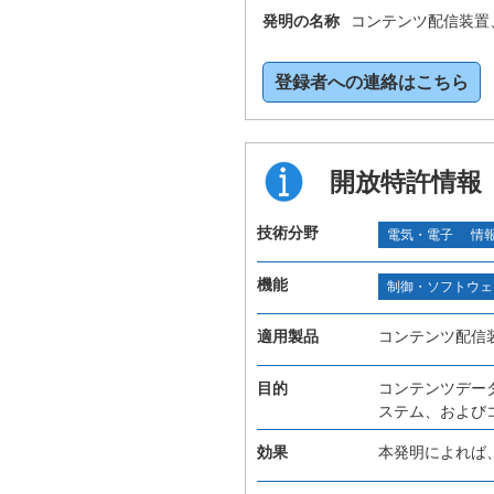
発明の名称
コンテンツ配信装置
登録者への連絡はこちら
開放特許情報
技術分野
電気・電子
情
機能
制御・ソフトウェ
適用製品
コンテンツ配信
目的
コンテンツデー
ステム、および
効果
本発明によれば