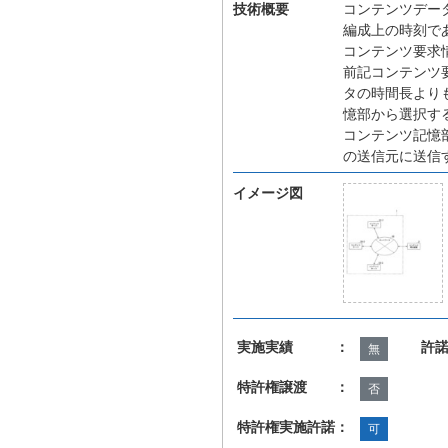
技術概要
コンテンツデー
編成上の時刻で
コンテンツ要求
前記コンテンツ
タの時間長より
憶部から選択す
コンテンツ記憶
の送信元に送信
イメージ図
実施実績 ：
許
無
特許権譲渡 ：
否
特許権実施許諾：
可