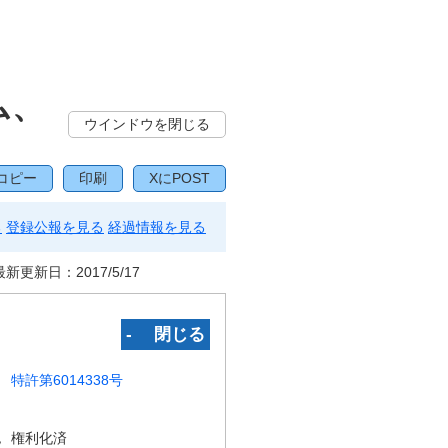
ム、
ウインドウを閉じる
コピー
印刷
XにPOST
る
登録公報を見る
経過情報を見る
最新更新日：
2017/5/17
‐ 閉じる
特許第6014338号
況
権利化済