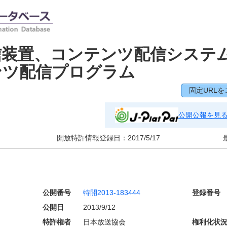
信装置、コンテンツ配信システ
ンツ配信プログラム
固定URLを
公開公報を見
開放特許情報登録日：
2017/5/17
公開番号
特開2013-183444
登録番号
公開日
2013/9/12
特許権者
日本放送協会
権利化状