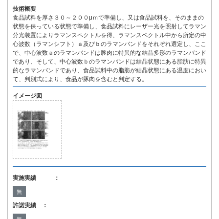
技術概要
食品試料を厚さ３０～２００μｍで準備し、又は食品試料を、そのままの
状態を保っている状態で準備し、食品試料にレーザー光を照射してラマン
分光装置によりラマンスペクトルを得、ラマンスペクトル中から所定の中
心波数（ラマンシフト）ａ及びｂのラマンバンドをそれぞれ選定し、ここ
で、中心波数ａのラマンバンドは豚肉に特異的な結晶多形のラマンバンド
であり、そして、中心波数ｂのラマンバンドは結晶状態にある脂肪に特異
的なラマンバンドであり、食品試料中の脂肪が結晶状態にある温度におい
て、判別式により、食品が豚肉を含むと判定する。
イメージ図
実施実績 ：
無
許諾実績 ：