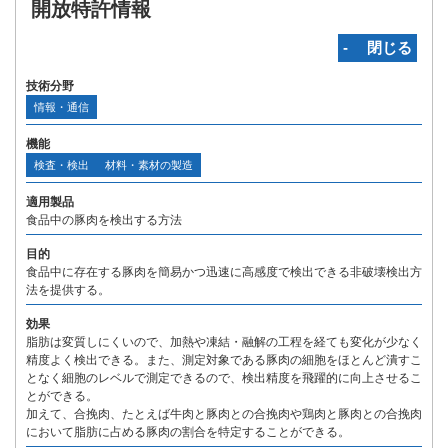
開放特許情報
‐ 閉じる
技術分野
情報・通信
機能
検査・検出
材料・素材の製造
適用製品
食品中の豚肉を検出する方法
目的
食品中に存在する豚肉を簡易かつ迅速に高感度で検出できる非破壊検出方
法を提供する。
効果
脂肪は変質しにくいので、加熱や凍結・融解の工程を経ても変化が少なく
精度よく検出できる。また、測定対象である豚肉の細胞をほとんど潰すこ
となく細胞のレベルで測定できるので、検出精度を飛躍的に向上させるこ
とができる。
加えて、合挽肉、たとえば牛肉と豚肉との合挽肉や鶏肉と豚肉との合挽肉
において脂肪に占める豚肉の割合を特定することができる。