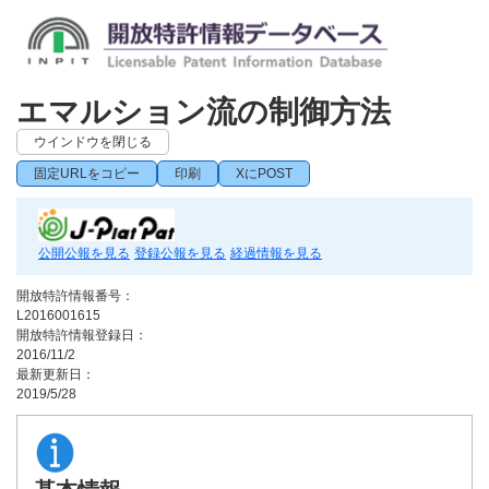
エマルション流の制御方法
ウインドウを閉じる
固定URLをコピー
印刷
XにPOST
公開公報を見る
登録公報を見る
経過情報を見る
開放特許情報番号：
L2016001615
開放特許情報登録日：
2016/11/2
最新更新日：
2019/5/28