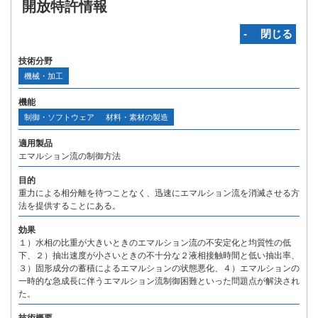
開放特許情報
‐ 閉じる
技術分野
機械・加工
機能
制御・ソフトウェア
材料・素材の製造
適用製品
エマルション流の制御方法
目的
重力による相分離を待つことなく、迅速にエマルション流を消滅させる方
法を提供することにある。
効果
１）水相の比重が大きいときのエマルション流の不安定化と均質性の低
下、２）抽出速度が小さいときの不十分な２液相接触時間と低い抽出率、
３）固形成分の蓄積によるエマルションの状態悪化、４）エマルションの
一時的な急成長に伴うエマルション流制御困難といった問題点が解決され
た。