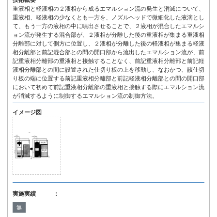
技術概要
重液相と軽液相の２液相から成るエマルション流の発生と消滅について、
重液相、軽液相の少なくとも一方を、ノズルヘッドで微細化した液滴とし
て、もう一方の液相の中に噴出させることで、２液相が混合したエマルシ
ョン流が発生する混合部が、２液相が分離した後の重液相が集まる重液相
分離部に対して側方に位置し、２液相が分離した後の軽液相が集まる軽液
相分離部と前記混合部との間の開口部から流出したエマルション流が、前
記重液相分離部の重液相と接触することなく、前記重液相分離部と前記軽
液相分離部との間に設置された仕切り板の上を移動し、なおかつ、該仕切
り板の端に位置する前記重液相分離部と前記軽液相分離部との間の開口部
において初めて前記重液相分離部の重液相と接触する際にエマルション流
が消滅するように制御するエマルション流の制御方法。
イメージ図
実施実績 ：
無