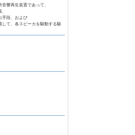
所音響再生装置であって、
段、
出手段、および
成して、各スピーカを駆動する駆