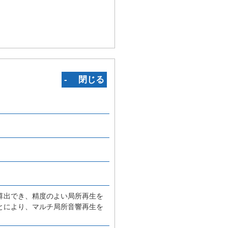
‐ 閉じる
算出でき、精度のよい局所再生を
とにより、マルチ局所音響再生を