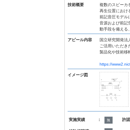
技術概要
複数のスピーカ
再生位置におけ
前記音圧モデル
音源および前記
動手段を備える
アピール内容
国立研究開発法人
ご活用いただき
製品化や技術移
https://www2.nic
イメージ図
実施実績 ：
許
無