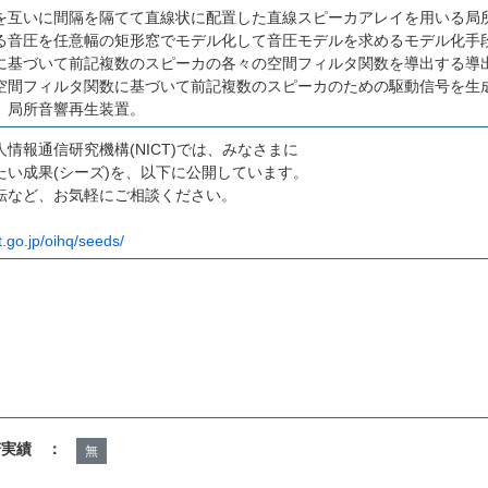
を互いに間隔を隔てて直線状に配置した直線スピーカアレイを用いる局
る音圧を任意幅の矩形窓でモデル化して音圧モデルを求めるモデル化手
に基づいて前記複数のスピーカの各々の空間フィルタ関数を導出する導
空間フィルタ関数に基づいて前記複数のスピーカのための駆動信号を生
、局所音響再生装置。
情報通信研究機構(NICT)では、みなさまに
たい成果(シーズ)を、以下に公開しています。
転など、お気軽にご相談ください。
t.go.jp/oihq/seeds/
諾実績 ：
無