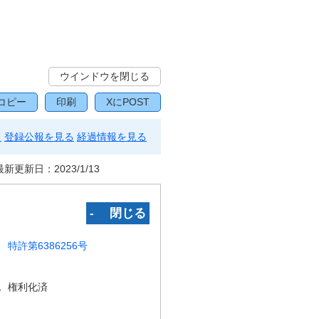
ウインドウを閉じる
コピー
印刷
XにPOST
る
登録公報を見る
経過情報を見る
最新更新日：
2023/1/13
‐ 閉じる
特許第6386256号
況
権利化済