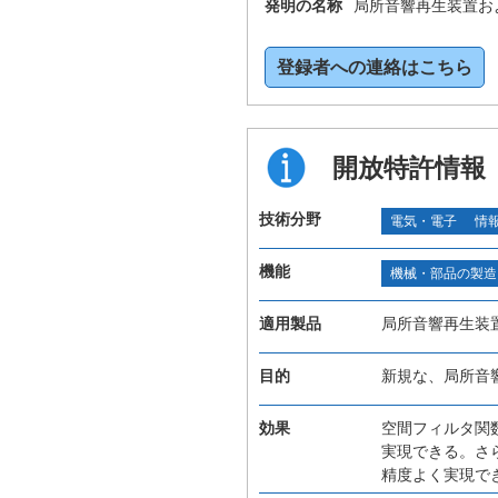
発明の名称
局所音響再生装置お
登録者への連絡はこちら
開放特許情報
技術分野
電気・電子
情
機能
機械・部品の製造
適用製品
局所音響再生装
目的
新規な、局所音
効果
空間フィルタ関
実現できる。さ
精度よく実現で