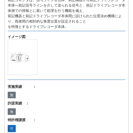
前記コネクタは、信号ラインを含み、前記機器から前記ドライブレコーダ
本体へ前記信号ラインを介して送られる信号と、前記ドライブレコーダ本
体側での情報とに基いて処理を行う機能を備え、
前記機器と前記ドライブレコーダ本体間に設けられた位置決め機構によ
り、両者間の相対的な角度位置が設定されること
を特徴とするドライブレコーダ本体。
イメージ図
実施実績 ：
無
許諾実績 ：
無
特許権譲渡 ：
可