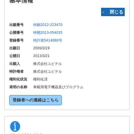
基本情報
‐ 閉じる
出願番号
特願2012-223470
公開番号
特開2013-054035
登録番号
特許第5414080号
出願日
2009/3/19
公開日
2013/3/21
出願人
株式会社ユピテル
特許権者
株式会社ユピテル
権利化状況
権利化済
発明の名称
車載用電子機器及びプログラム
登録者への連絡はこちら