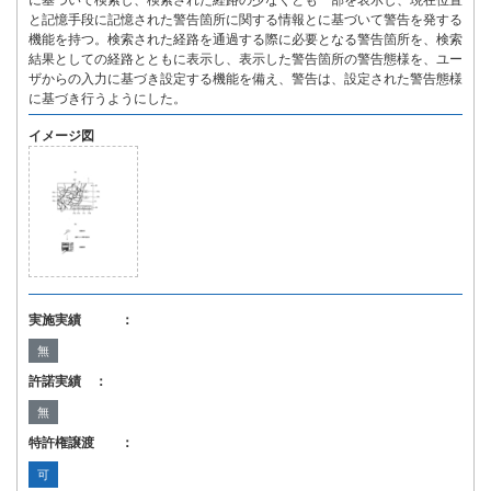
に基づいて検索し、検索された経路の少なくとも一部を表示し、現在位置
と記憶手段に記憶された警告箇所に関する情報とに基づいて警告を発する
機能を持つ。検索された経路を通過する際に必要となる警告箇所を、検索
結果としての経路とともに表示し、表示した警告箇所の警告態様を、ユー
ザからの入力に基づき設定する機能を備え、警告は、設定された警告態様
に基づき行うようにした。
イメージ図
実施実績 ：
無
許諾実績 ：
無
特許権譲渡 ：
可