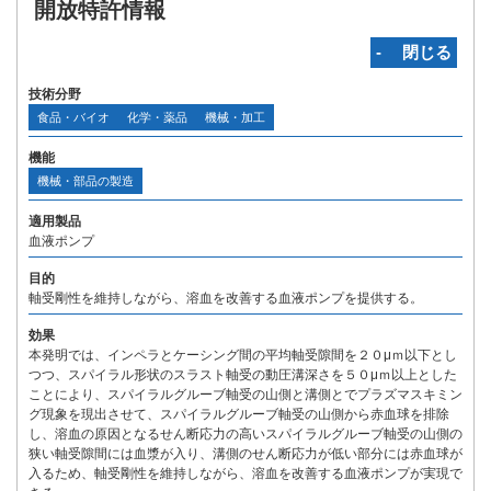
開放特許情報
‐ 閉じる
技術分野
食品・バイオ
化学・薬品
機械・加工
機能
機械・部品の製造
適用製品
血液ポンプ
目的
軸受剛性を維持しながら、溶血を改善する血液ポンプを提供する。
効果
本発明では、インペラとケーシング間の平均軸受隙間を２０μｍ以下とし
つつ、スパイラル形状のスラスト軸受の動圧溝深さを５０μｍ以上とした
ことにより、スパイラルグルーブ軸受の山側と溝側とでプラズマスキミン
グ現象を現出させて、スパイラルグルーブ軸受の山側から赤血球を排除
し、溶血の原因となるせん断応力の高いスパイラルグルーブ軸受の山側の
狭い軸受隙間には血漿が入り、溝側のせん断応力が低い部分には赤血球が
入るため、軸受剛性を維持しながら、溶血を改善する血液ポンプが実現で