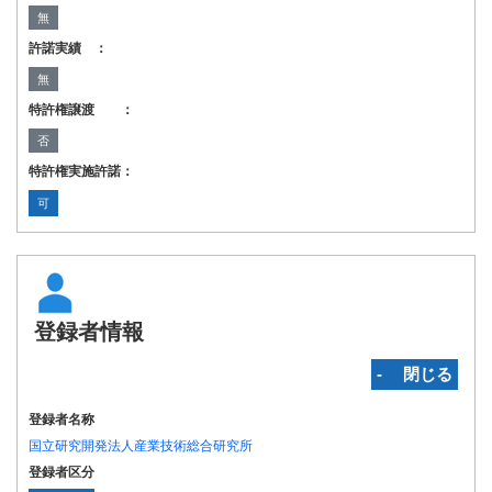
無
許諾実績 ：
無
特許権譲渡 ：
否
特許権実施許諾：
可
登録者情報
‐ 閉じる
登録者名称
国立研究開発法人産業技術総合研究所
登録者区分