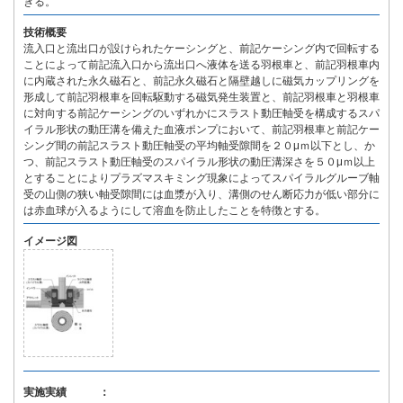
きる。
技術概要
流入口と流出口が設けられたケーシングと、前記ケーシング内で回転する
ことによって前記流入口から流出口へ液体を送る羽根車と、前記羽根車内
に内蔵された永久磁石と、前記永久磁石と隔壁越しに磁気カップリングを
形成して前記羽根車を回転駆動する磁気発生装置と、前記羽根車と羽根車
に対向する前記ケーシングのいずれかにスラスト動圧軸受を構成するスパ
イラル形状の動圧溝を備えた血液ポンプにおいて、前記羽根車と前記ケー
シング間の前記スラスト動圧軸受の平均軸受隙間を２０μｍ以下とし、か
つ、前記スラスト動圧軸受のスパイラル形状の動圧溝深さを５０μｍ以上
とすることによりプラズマスキミング現象によってスパイラルグルーブ軸
受の山側の狭い軸受隙間には血漿が入り、溝側のせん断応力が低い部分に
は赤血球が入るようにして溶血を防止したことを特徴とする。
イメージ図
実施実績 ：