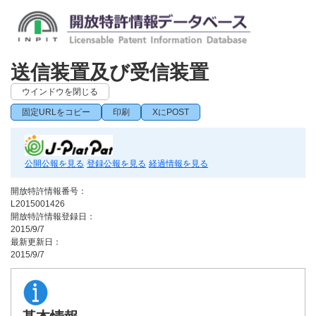
送信装置及び受信装置
ウインドウを閉じる
固定URLをコピー
印刷
XにPOST
公開公報を見る
登録公報を見る
経過情報を見る
開放特許情報番号：
L2015001426
開放特許情報登録日：
2015/9/7
最新更新日：
2015/9/7