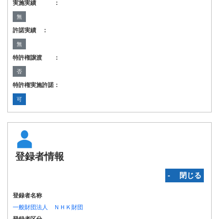
実施実績 ：
無
許諾実績 ：
無
特許権譲渡 ：
否
特許権実施許諾：
可
登録者情報
‐ 閉じる
登録者名称
一般財団法人 ＮＨＫ財団