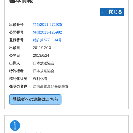
基本情報
‐ 閉じる
出願番号
特願2011-271925
公開番号
特開2013-125982
登録番号
特許第5771134号
出願日
2011/12/13
公開日
2013/6/24
出願人
日本放送協会
特許権者
日本放送協会
権利化状況
権利化済
発明の名称
送信装置及び受信装置
登録者への連絡はこちら