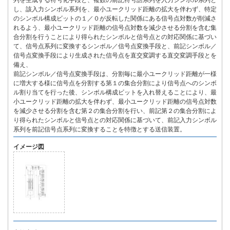
列を生成する符号化手段と、複数の前記符号語系列を入力シンボル系列と
し、該入力シンボル系列を、最小ユークリッド距離の拡大を伴わず、特定
のシンボル構成ビットの１／０が反転した関係にある信号点対数が削減さ
れるよう、最小ユークリッド距離の信号点対数を減少させる分割を含む集
合分割を行うことにより得られたシンボルと信号点との対応関係に基づい
て、信号点系列に変換するシンボル／信号点変換手段と、前記シンボル／
信号点変換手段により生成された信号点を直交変調する直交変調手段とを
備え、
前記シンボル／信号点変換手段は、分割毎に最小ユークリッド距離が一様
に増大する様に信号点を分割する第１の集合分割により信号点へのシンボ
ル割り当てを行った後、シンボル構成ビットを入れ替えることにより、最
小ユークリッド距離の拡大を伴わず、最小ユークリッド距離の信号点対数
を減少させる分割を含む第２の集合分割を行い、前記第２の集合分割によ
り得られたシンボルと信号点との対応関係に基づいて、前記入力シンボル
系列を前記信号点系列に変換することを特徴とする送信装置。
イメージ図