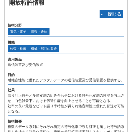
開放特許情報
‐ 閉じる
技術分野
電気・電子
情報・通信
機能
検査・検出
機械・部品の製造
適用製品
送信装置及び受信装置
目的
耐雑音性能に優れたデジタルデータの送信装置及び受信装置を提供する。
効果
誤り訂正符号と多値変調の組み合わせにおける符号化変調の性能を向上さ
せ、白色雑音下における伝送性能を向上させることが可能となる。
効率の良い最適なビット誤り率特性が得られ雑音耐性に優れた伝送が可能
となる。
技術概要
複数のデータ系列にそれぞれ所定の符号化率で誤り訂正を施した符号語系