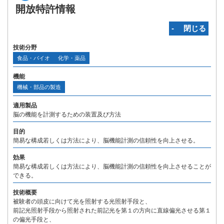
開放特許情報
‐ 閉じる
技術分野
食品・バイオ
化学・薬品
機能
機械・部品の製造
適用製品
脳の機能を計測するための装置及び方法
目的
簡易な構成若しくは方法により、脳機能計測の信頼性を向上させる。
効果
簡易な構成若しくは方法により、脳機能計測の信頼性を向上させることが
できる。
技術概要
被験者の頭皮に向けて光を照射する光照射手段と、
前記光照射手段から照射された前記光を第１の方向に直線偏光させる第１
の偏光手段と、