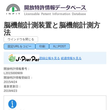
脳機能計測装置と脳機能計測方
法
ウインドウを閉じる
固定URLをコピー
印刷
XにPOST
登録公報を見る
経過情報を見る
開放特許情報番号：
L2015000909
開放特許情報登録日：
2015/4/24
最新更新日：
2019/4/23