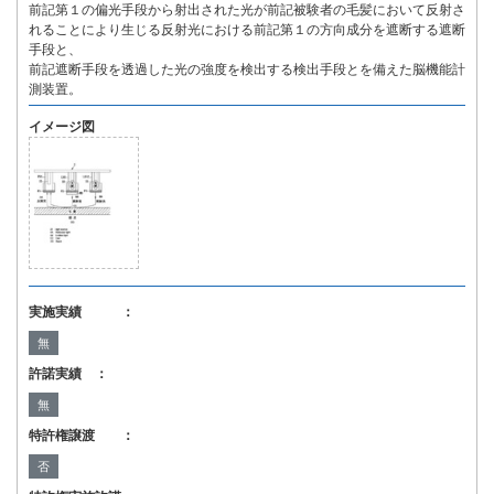
前記第１の偏光手段から射出された光が前記被験者の毛髪において反射さ
れることにより生じる反射光における前記第１の方向成分を遮断する遮断
手段と、
前記遮断手段を透過した光の強度を検出する検出手段とを備えた脳機能計
測装置。
イメージ図
実施実績 ：
無
許諾実績 ：
無
特許権譲渡 ：
否