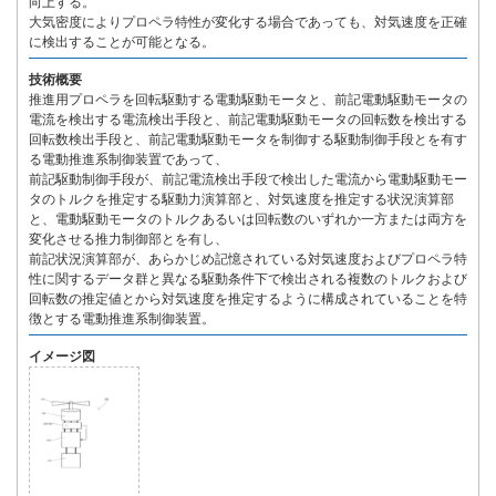
向上する。
大気密度によりプロペラ特性が変化する場合であっても、対気速度を正確
に検出することが可能となる。
技術概要
推進用プロペラを回転駆動する電動駆動モータと、前記電動駆動モータの
電流を検出する電流検出手段と、前記電動駆動モータの回転数を検出する
回転数検出手段と、前記電動駆動モータを制御する駆動制御手段とを有す
る電動推進系制御装置であって、
前記駆動制御手段が、前記電流検出手段で検出した電流から電動駆動モー
タのトルクを推定する駆動力演算部と、対気速度を推定する状況演算部
と、電動駆動モータのトルクあるいは回転数のいずれか一方または両方を
変化させる推力制御部とを有し、
前記状況演算部が、あらかじめ記憶されている対気速度およびプロペラ特
性に関するデータ群と異なる駆動条件下で検出される複数のトルクおよび
回転数の推定値とから対気速度を推定するように構成されていることを特
徴とする電動推進系制御装置。
イメージ図