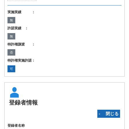
実施実績 ：
無
許諾実績 ：
無
特許権譲渡 ：
否
特許権実施許諾：
可
登録者情報
‐ 閉じる
登録者名称