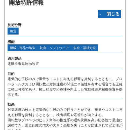
開放特許情報
‐ 閉じる
技術分野
輸送
機能
機械・部品の製造
制御・ソフトウェア
安全・福祉対策
適用製品
電動推進系制御装置
目的
電気的な手段のみで重量やコストに与える影響を抑制するとともに、プロ
ペラトルクおよび回転数と対気速度の関係に２値性を有する場合でも正確
に検出可能であり、検出精度や応答性を向上した電動推進系制御装置を提
供する。
効果
対気速度の検出を電気的な手段のみで行うことができ、重量やコストに与
える影響を抑制するとともに、検出精度や応答性が向上する。
回転数やプロペラのピッチ角等の推進系の運転状態を高い応答性で最適に
調整でき、滑走距離の増大や大きく高度を失うことが防止されて安全性が