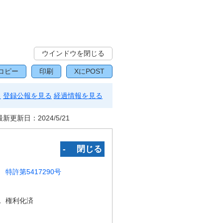
ウインドウを閉じる
コピー
印刷
XにPOST
る
登録公報を見る
経過情報を見る
最新更新日：
2024/5/21
‐ 閉じる
特許第5417290号
況
権利化済