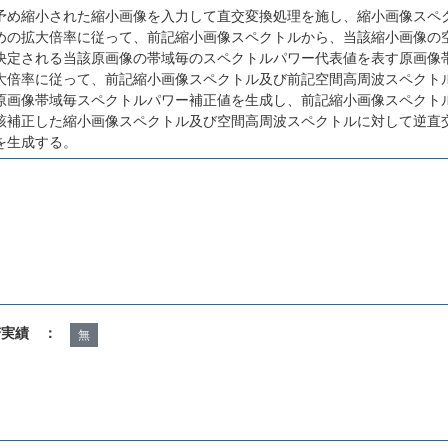
予め縮小された縮小画像を入力して直交変換処理を施し、縮小画像スペ
めの拡大倍率に従って、前記縮小画像スペクトルから、当該縮小画像の
決定される当該原画像の帯域毎のスペクトルパワー代表値を表す原画像
大倍率に従って、前記縮小画像スペクトル及び前記空間高周波スペクト
原画像帯域毎スペクトルパワー補正値を生成し、前記縮小画像スペクト
該補正した縮小画像スペクトル及び空間高周波スペクトルに対して逆直
を生成する。
諾実績 ：
無