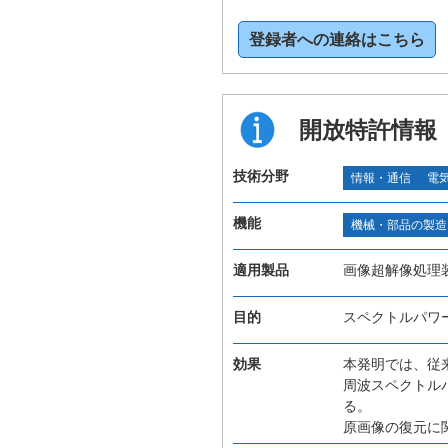
登録者への連絡はこちら
開放特許情報
技術分野
情報・通信
電
機能
機械・部品の製造
適用製品
画像超解像処理
目的
スペクトルパワ
効果
本発明では、従
周波スペクトル
る。
原画像の復元に