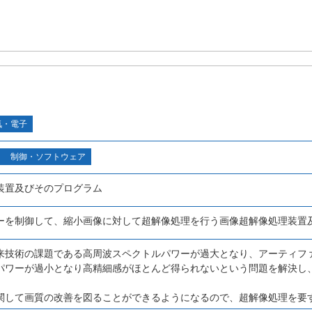
気・電子
制御・ソフトウェア
装置及びそのプログラム
ーを制御して、縮小画像に対して超解像処理を行う画像超解像処理装置
来技術の課題である高周波スペクトルパワーが過大となり、アーティフ
パワーが過小となり高精細感がほとんど得られないという問題を解決し
関して画質の改善を図ることができるようになるので、超解像処理を要