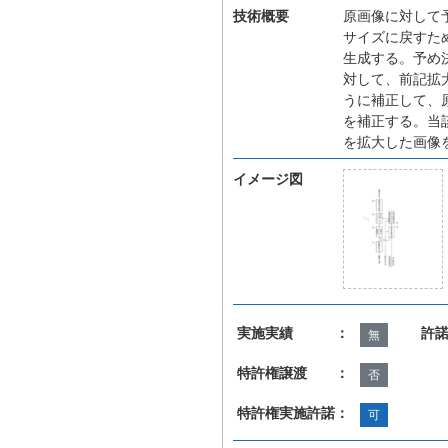
技術概要
原画像に対して
サイズに戻すた
生成する。予め
対して、前記拡
うに補正して、
を補正する。当
を拡大した画像
イメージ図
実施実績 ：
許
無
特許権譲渡 ：
否
特許権実施許諾：
可