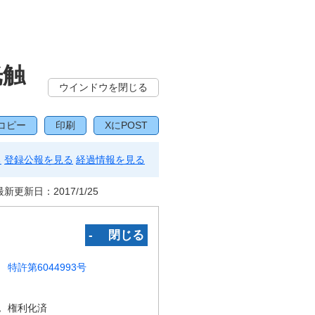
光触
ウインドウを閉じる
コピー
印刷
XにPOST
る
登録公報を見る
経過情報を見る
最新更新日：
2017/1/25
‐ 閉じる
特許第6044993号
況
権利化済