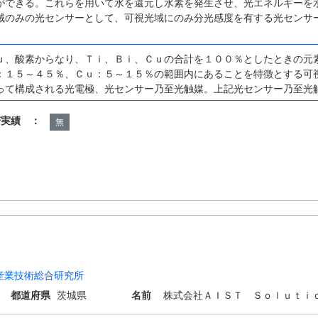
ができる。これらを用いて水を還元し水素を発生させ、光エネルギーを
域のみの光センサーとして、可視光域にのみ分光感度を有する光センサ
ｕ、酸素からなり、Ｔｉ、Ｂｉ、Ｃｕの合計を１００％としたときの元
：１５～４５％、Ｃｕ：５～１５％の範囲内にあることを特徴とする可
って構成される光電極、光センサー乃至光触媒。上記光センサー乃至光
諾実績 ：
無
産業技術総合研究所
都道府県
茨城県
名前
株式会社ＡＩＳＴ Ｓｏｌｕｔｉ