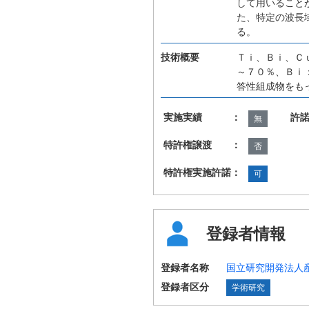
して用いること
た、特定の波長
る。
技術概要
Ｔｉ、Ｂｉ、Ｃ
～７０％、Ｂｉ
答性組成物をも
実施実績 ：
許
無
特許権譲渡 ：
否
特許権実施許諾：
可
登録者情報
登録者名称
国立研究開発法人
登録者区分
学術研究