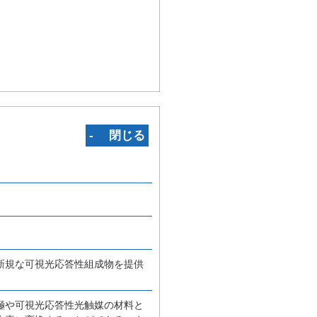
‐ 閉じる
新規な可視光応答性組成物を提供
極や可視光応答性光触媒の材料と