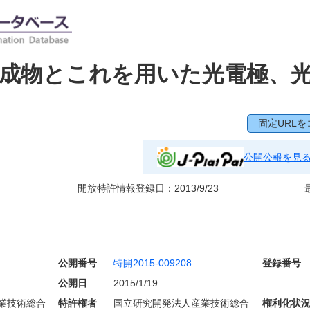
成物とこれを用いた光電極、
ー
固定URLを
公開公報を見
開放特許情報登録日：
2013/9/23
公開番号
特開2015-009208
登録番号
公開日
2015/1/19
業技術総合
特許権者
国立研究開発法人産業技術総合
権利化状