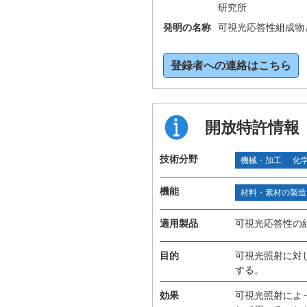
研究所
発明の名称
可視光応答性組成物
登録者への連絡はこちら
開放特許情報
技術分野
機械・加工
化
機能
材料・素材の製造
適用製品
可視光応答性の
目的
可視光照射に対
する。
効果
可視光照射によ