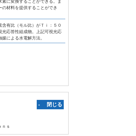
水素に変換することができる。ま
ーの材料を提供することができ
素含有比（モル比）がＴｉ：５０
視光応答性組成物。上記可視光応
触媒による水電解方法。
‐ 閉じる
ｏｎｓ