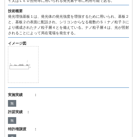
イ又はＬＥＤ照明等に用いられる発光素子等に利用可能である。
技術概要
発光増強基板１は、発光体の発光強度を増強するために用いられ、基板２
と、基板２の表面に配設され、シリコンからなる複数のＳｉナノ粒子３に
より構成されたナノ粒子層４とを備えている。ナノ粒子層４は、光が照射
されることによって局在電場を発生する。
イメージ図
実施実績 ：
無
許諾実績 ：
無
特許権譲渡 ：