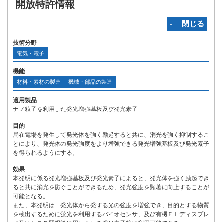
開放特許情報
‐ 閉じる
技術分野
電気・電子
機能
材料・素材の製造
機械・部品の製造
適用製品
ナノ粒子を利用した発光増強基板及び発光素子
目的
局在電場を発生して発光体を強く励起すると共に、消光を強く抑制するこ
とにより、発光体の発光強度をより増強できる発光増強基板及び発光素子
を得られるようにする。
効果
本発明に係る発光増強基板及び発光素子によると、発光体を強く励起でき
ると共に消光を防ぐことができるため、発光強度を顕著に向上することが
可能となる。
また、本発明は、発光体から発する光の強度を増強でき、目的とする物質
を検出するために蛍光を利用するバイオセンサ、及び有機ＥＬディスプレ