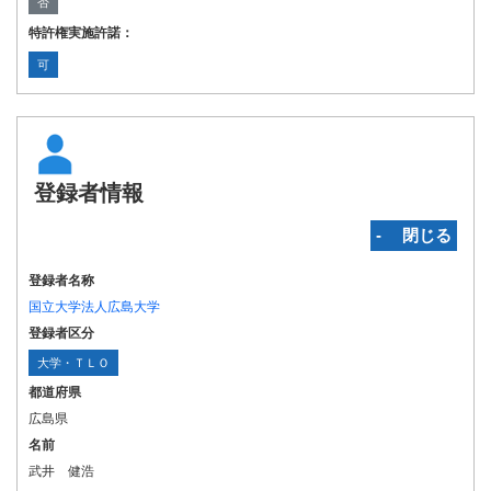
否
特許権実施許諾：
可
登録者情報
‐ 閉じる
登録者名称
国立大学法人広島大学
登録者区分
大学・ＴＬＯ
都道府県
広島県
名前
武井 健浩