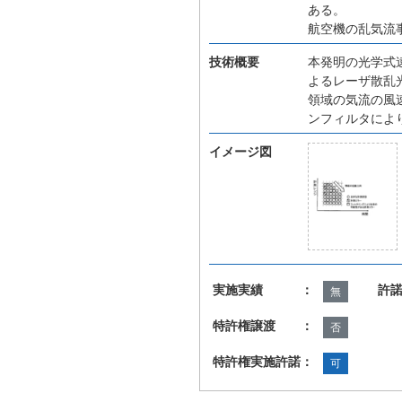
ある。
航空機の乱気流
技術概要
本発明の光学式
よるレーザ散乱
領域の気流の風
ンフィルタによ
イメージ図
実施実績 ：
許
無
特許権譲渡 ：
否
特許権実施許諾：
可