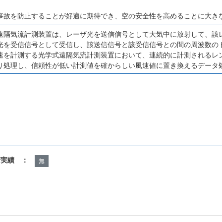
事故を防止することが好適に期待でき、空の安全性を高めることに大き
遠隔気流計測装置は、レーザ光を送信信号として大気中に放射して、該
光を受信信号として受信し、該送信信号と該受信信号との間の周波数の
速を計測する光学式遠隔気流計測装置において、連続的に計測されるレ
り処理し、信頼性が低い計測値を確からしい風速値に置き換えるデータ
諾実績 ：
無