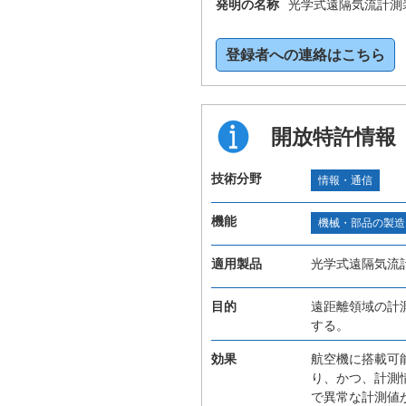
発明の名称
光学式遠隔気流計測
登録者への連絡はこちら
開放特許情報
技術分野
情報・通信
機能
機械・部品の製造
適用製品
光学式遠隔気流
目的
遠距離領域の計
する。
効果
航空機に搭載可
り、かつ、計測
で異常な計測値