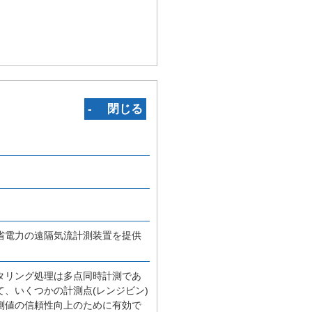
‐ 閉じる
省電力の遠隔気流計測装置を提供
タリング処理は多点同時計測であ
、いくつかの計測点(レンジビン)
測値の信頼性向上のために有効で