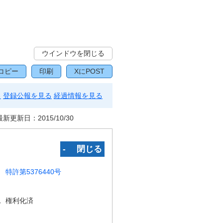
ウインドウを閉じる
コピー
印刷
XにPOST
る
登録公報を見る
経過情報を見る
最新更新日：
2015/10/30
‐ 閉じる
特許第5376440号
況
権利化済