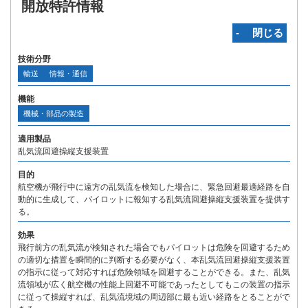
開放特許情報
‐ 閉じる
技術分野
輸送
情報・通信
機能
機械・部品の製造
適用製品
乱気流回避操縦支援装置
目的
航空機が飛行中に遠方の乱気流を検知した場合に、緊急回避最適経路を自
動的に生成して、パイロットに報知する乱気流回避操縦支援装置を提供す
る。
効果
飛行前方の乱気流が検知された場合でもパイロットは危険を回避するため
の適切な措置を瞬間的に判断する必要がなく、本乱気流回避操縦支援装置
の指示に従って対応すれば危険領域を回避することができる。また、乱気
流領域が広く航空機の性能上回避不可能であったとしてもこの装置の指示
に従って操縦すれば、乱気流境域の周辺部に最も近い経路をとることがで