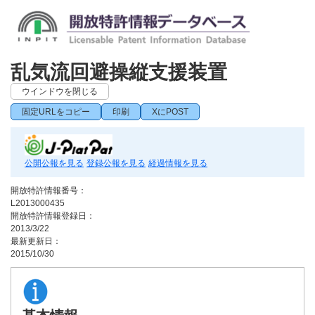
乱気流回避操縦支援装置
ウインドウを閉じる
固定URLをコピー
印刷
XにPOST
公開公報を見る
登録公報を見る
経過情報を見る
開放特許情報番号：
L2013000435
開放特許情報登録日：
2013/3/22
最新更新日：
2015/10/30