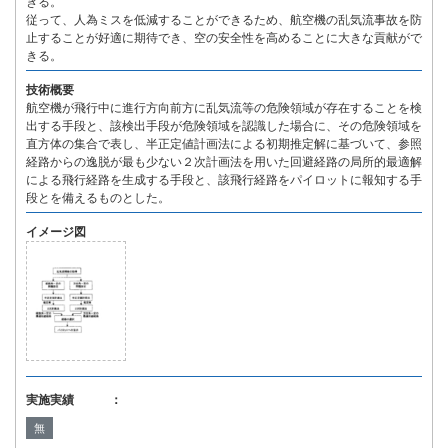
きる。
従って、人為ミスを低減することができるため、航空機の乱気流事故を防
止することが好適に期待でき、空の安全性を高めることに大きな貢献がで
きる。
技術概要
航空機が飛行中に進行方向前方に乱気流等の危険領域が存在することを検
出する手段と、該検出手段が危険領域を認識した場合に、その危険領域を
直方体の集合で表し、半正定値計画法による初期推定解に基づいて、参照
経路からの逸脱が最も少ない２次計画法を用いた回避経路の局所的最適解
による飛行経路を生成する手段と、該飛行経路をパイロットに報知する手
段とを備えるものとした。
イメージ図
実施実績 ：
無