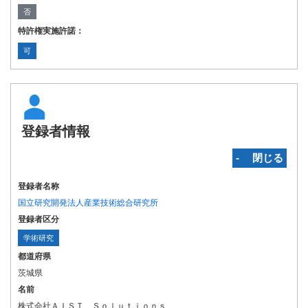
否
特許権実施許諾：
可
登録者情報
‐ 閉じる
登録者名称
国立研究開発法人産業技術総合研究所
登録者区分
学術研究
都道府県
茨城県
名前
株式会社ＡＩＳＴ Ｓｏｌｕｔｉｏｎｓ