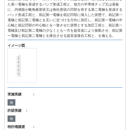
た第一電極を形成するバンプ形成工程と、他方の半導体チップ又は基板
に、内側面が略角錐形状又は角柱形状の凹部を有する第二電極を形成する
パッド形成工程と、前記第一電極を前記凹部に挿入した状態で、前記第一
電極と前記第二電極とを互いに近づける方向に加圧し、前記第一電極の中
心軸と前記凹部の中心軸とを一致させた状態とする加圧工程と、前記第一
電極及び前記第二電極の少なくとも一方を超音波により振動させ、前記第
一電極と前記第二電極とを接合させる超音波接合工程と、を備える。
イメージ図
実施実績 ：
無
許諾実績 ：
無
特許権譲渡 ：