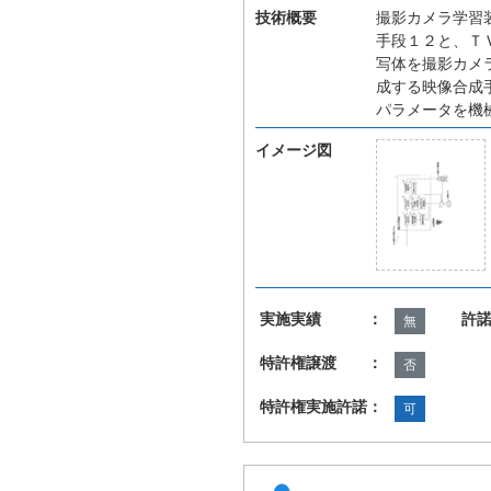
技術概要
撮影カメラ学習
手段１２と、Ｔ
写体を撮影カメ
成する映像合成
パラメータを機
イメージ図
実施実績 ：
許
無
特許権譲渡 ：
否
特許権実施許諾：
可