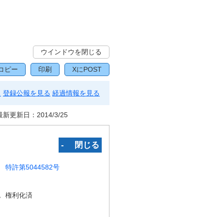
ウインドウを閉じる
コピー
印刷
XにPOST
る
登録公報を見る
経過情報を見る
最新更新日：
2014/3/25
‐ 閉じる
特許第5044582号
況
権利化済