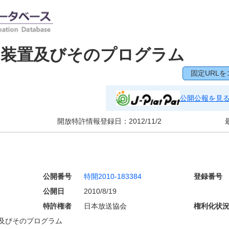
習装置及びそのプログラム
固定URLを
公開公報を見
開放特許情報登録日：
2012/11/2
公開番号
特開2010-183384
登録番号
公開日
2010/8/19
特許権者
日本放送協会
権利化状
及びそのプログラム