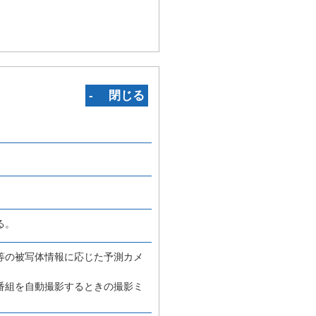
‐ 閉じる
る。
等の被写体情報に応じた予測カメ
番組を自動撮影するときの撮影ミ