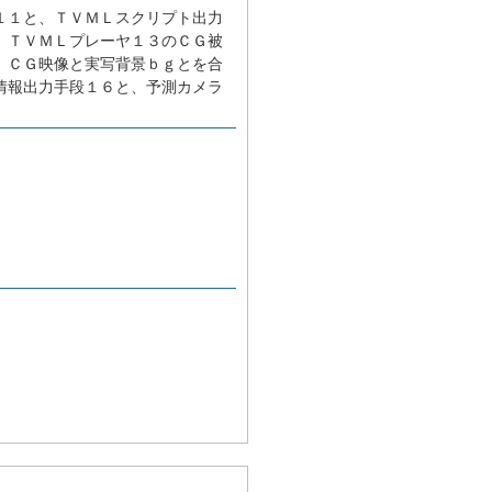
１１と、ＴＶＭＬスクリプト出力
、ＴＶＭＬプレーヤ１３のＣＧ被
、ＣＧ映像と実写背景ｂｇとを合
情報出力手段１６と、予測カメラ
。