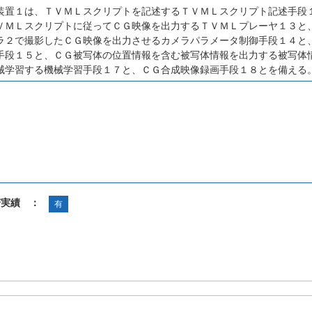
装置１は、ＴＶＭＬスクリプトを記述するＴＶＭＬスクリプト記述手段
ＶＭＬスクリプトに従ってＣＧ映像を出力するＴＶＭＬプレーヤ１３と
ラ２で撮影したＣＧ映像を出力させるカメラパラメータ制御手段１４と
手段１５と、ＣＧ被写体の位置情報を含む被写体情報を出力する被写体
械学習する機械学習手段１７と、ＣＧ合成映像録画手段１８とを備える
諾実績 ：
有