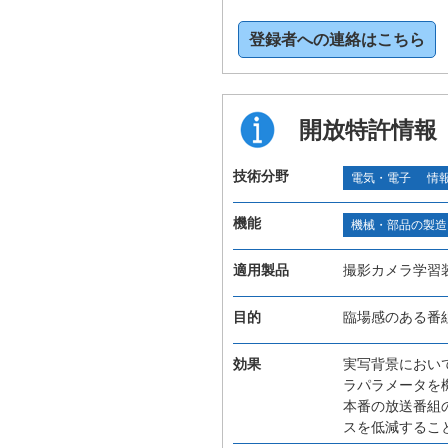
登録者への連絡はこちら
開放特許情報
技術分野
電気・電子
情
機能
機械・部品の製造
適用製品
撮影カメラ学習
目的
臨場感のある番
効果
実写背景におい
ラパラメータを
本番の放送番組
スを低減するこ