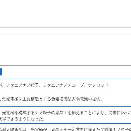
料、チタニアナノ粒子、チタニアナノチューブ、ナノロッド
した光電極を主要構造とする色素増感型太陽電池の提供。
、光電極を構成するナノ粒子の結晶面を揃えることにより、従来に比べ
取得できるようになった。
感型太陽電池は、光電極が、結晶面を一定方向に揃えた半導体ナノ粒子