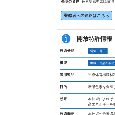
発明の名称
色素増感型太陽電池
登録者への連絡はこちら
開放特許情報
技術分野
電気・電子
機能
機械・部品の製造
適用製品
半導体電極膜材
目的
増感色素を含有
効果
本技術によれば
高エネルギーを
技術概要
本技術の色素増