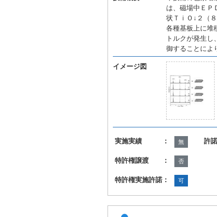
は、磁場中ＥＰ
状ＴｉＯ↓２（
各種基板上に堆
トルクが発生し
御することによ
イメージ図
実施実績 ：
許
無
特許権譲渡 ：
否
特許権実施許諾：
可