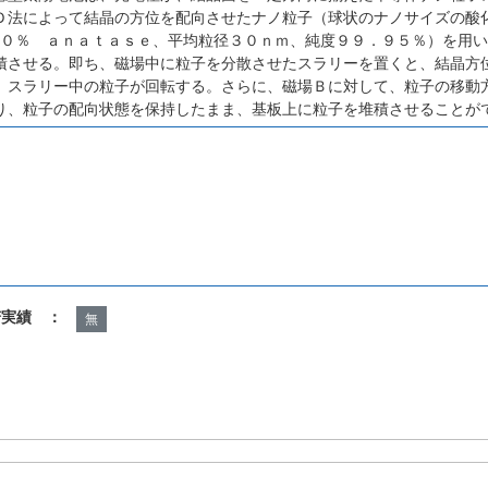
Ｄ法によって結晶の方位を配向させたナノ粒子（球状のナノサイズの酸
８０％ ａｎａｔａｓｅ、平均粒径３０ｎｍ、純度９９．９５％）を用
積させる。即ち、磁場中に粒子を分散させたスラリーを置くと、結晶方
、スラリー中の粒子が回転する。さらに、磁場Ｂに対して、粒子の移動
り、粒子の配向状態を保持したまま、基板上に粒子を堆積させることが
諾実績 ：
無