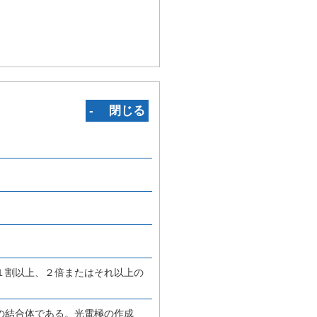
‐ 閉じる
１割以上、２倍またはそれ以上の
の結合体である。光電極の作成