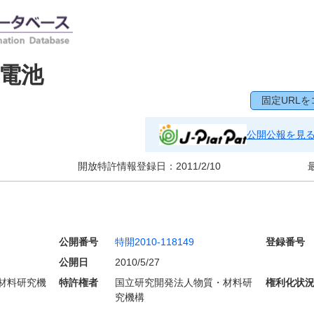
電池
固定URLを
公開公報を見
開放特許情報登録日：
2011/2/10
公開番号
特開2010-118149
登録番号
公開日
2010/5/27
材料研究機
特許権者
国立研究開発法人物質・材料研
権利化状
究機構