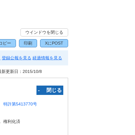
ウインドウを閉じる
コピー
印刷
XにPOST
る
登録公報を見る
経過情報を見る
最新更新日：
2015/10/8
‐ 閉じる
特許第5413770号
況
権利化済